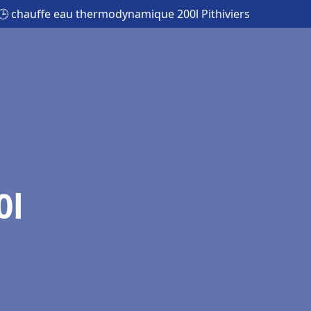
🕒 chauffe eau thermodynamique 200l Pithiviers
0l