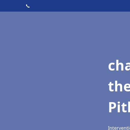
📞
ch
th
Pit
Interventi