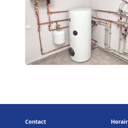
Contact
Horair