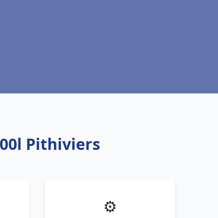
0l Pithiviers
⚙️