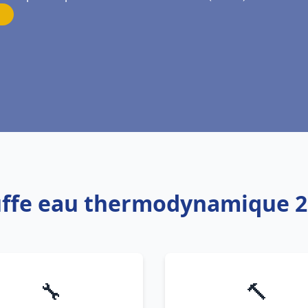
uffe eau thermodynamique 20
🔧
🔨