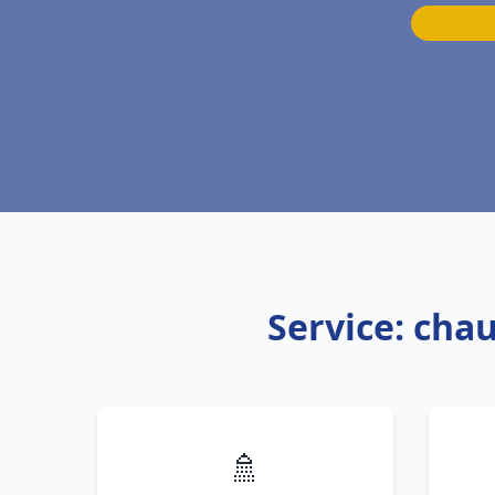
Service: cha
🚿