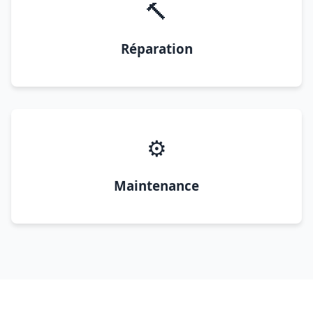
🔨
Réparation
⚙️
Maintenance