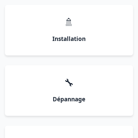
🚿
Installation
🔧
Dépannage