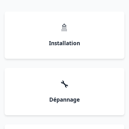
🚿
Installation
🔧
Dépannage