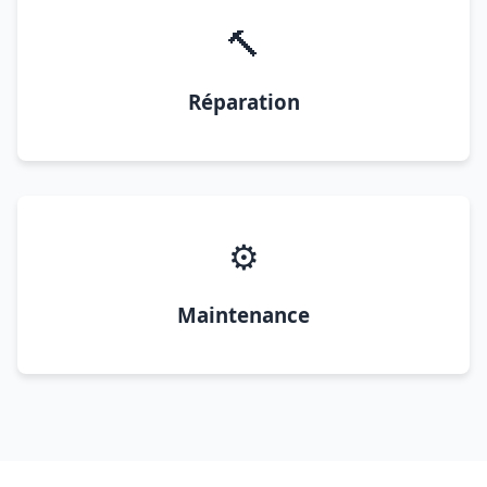
🔨
Réparation
⚙️
Maintenance