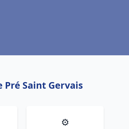
 Pré Saint Gervais
⚙️