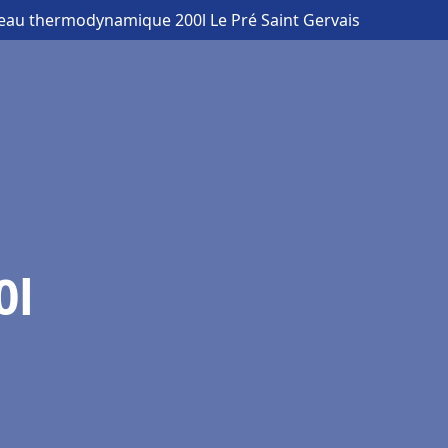
 eau thermodynamique 200l Le Pré Saint Gervais
0l