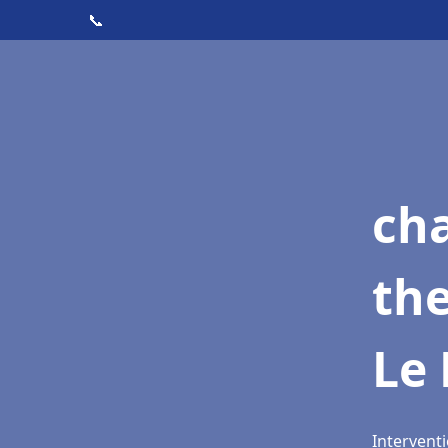
📞
ch
th
Le 
Interventi