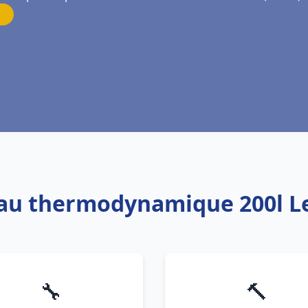
eau thermodynamique 200l Le
🔧
🔨