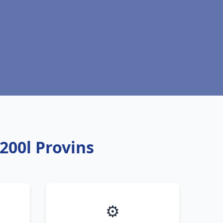
200l Provins
⚙️