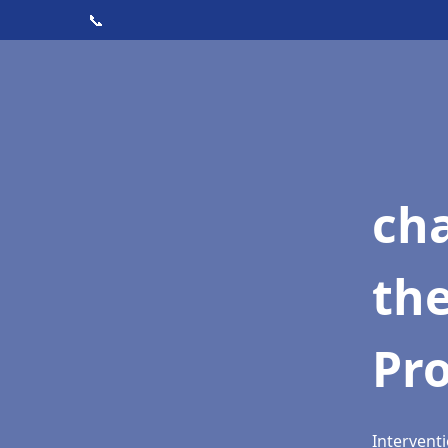
📞
ch
th
Pr
Interventi