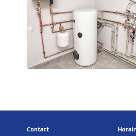
Contact
Horair