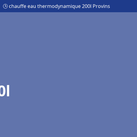
🕒 chauffe eau thermodynamique 200l Provins
0l