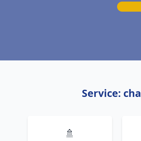
Service: ch
🚿