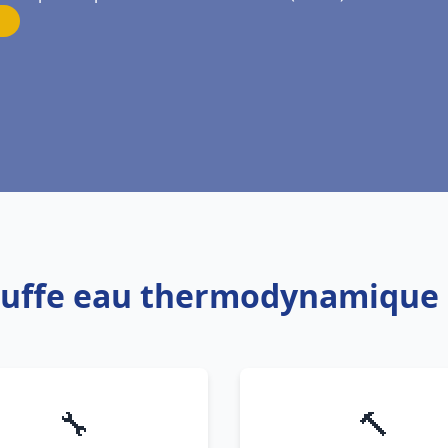
auffe eau thermodynamique 
🔧
🔨