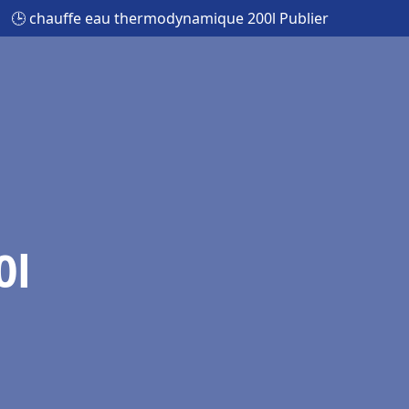
🕒 chauffe eau thermodynamique 200l Publier
0l