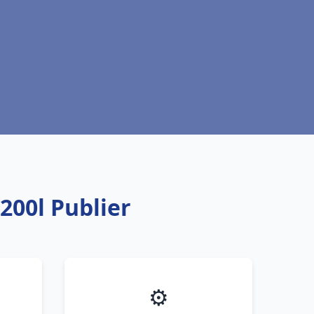
200l Publier
⚙️