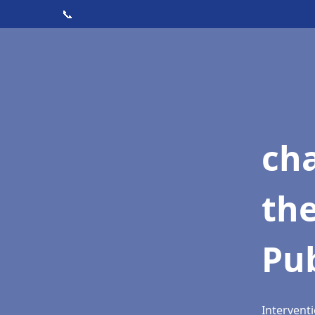
📞
ch
th
Pub
Interventi