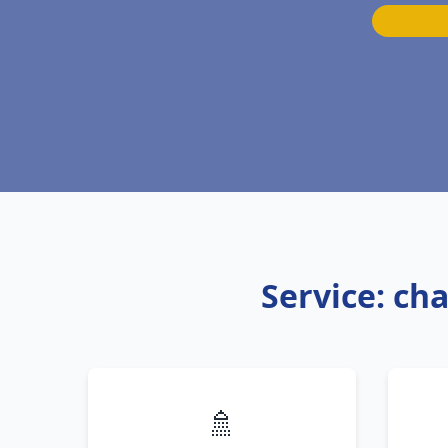
Service: ch
🚿