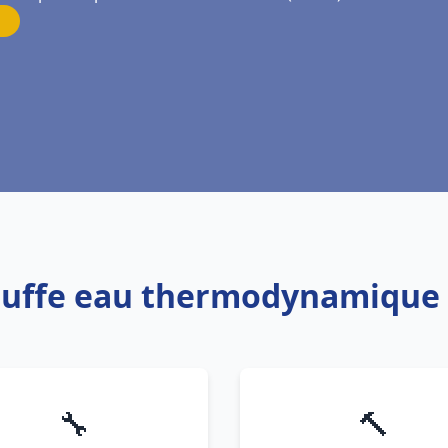
auffe eau thermodynamique 
🔧
🔨