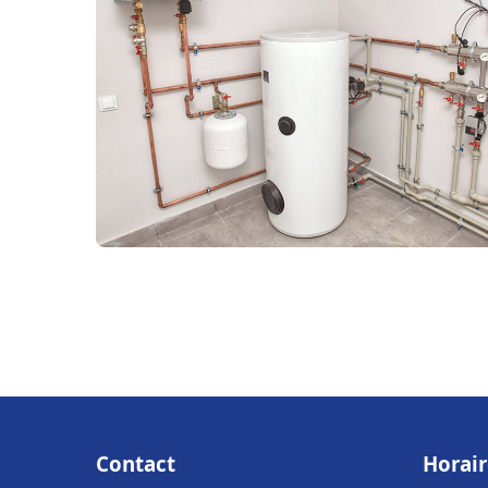
Contact
Horair