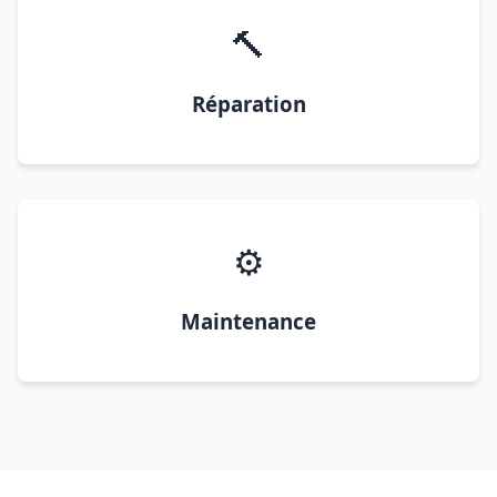
🔨
Réparation
⚙️
Maintenance