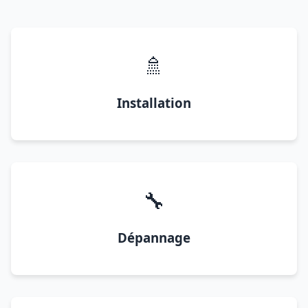
🚿
Installation
🔧
Dépannage