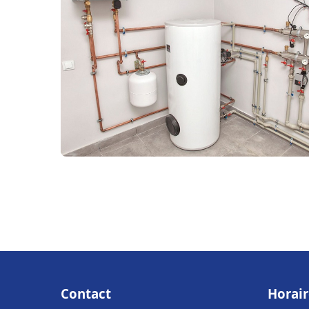
Contact
Horair