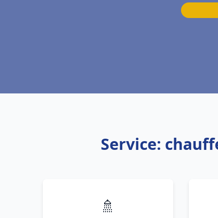
Service: chauf
🚿