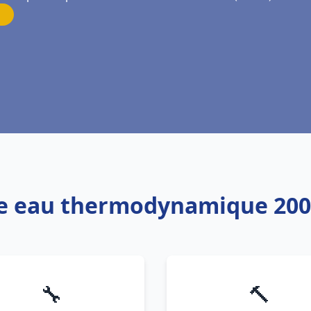
fe eau thermodynamique 200
🔧
🔨