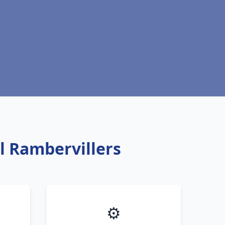
l Rambervillers
⚙️