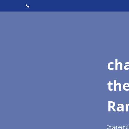
📞
ch
th
Ra
Interventi