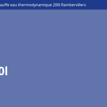
hauffe eau thermodynamique 200l Rambervillers
0l