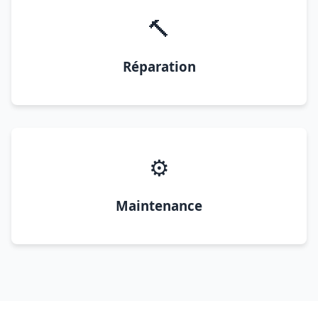
🔨
Réparation
⚙️
Maintenance