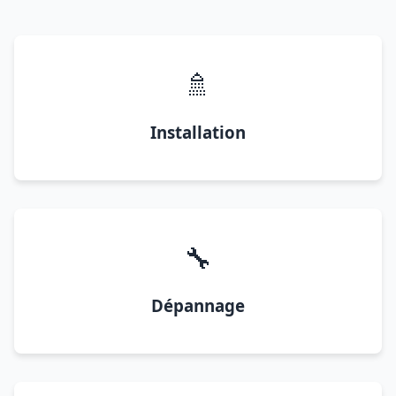
🚿
Installation
🔧
Dépannage