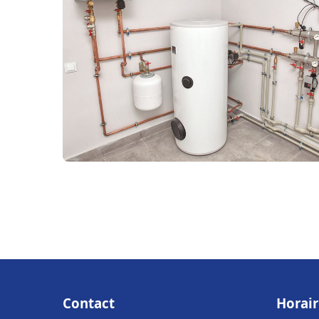
Contact
Horair