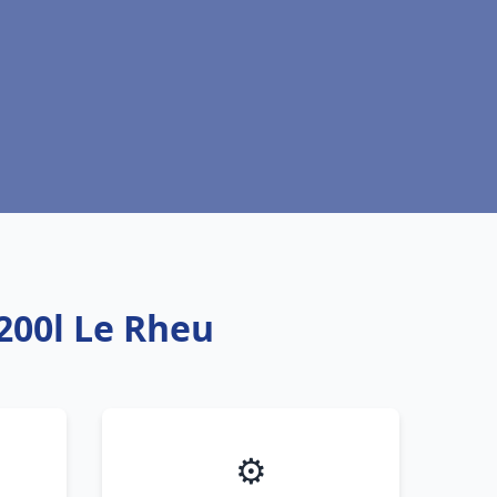
200l Le Rheu
⚙️