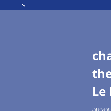
📞
ch
th
Le
Interventi