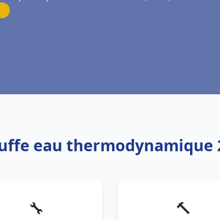
auffe eau thermodynamique 
🔧
🔨