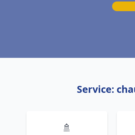
Service: ch
🚿