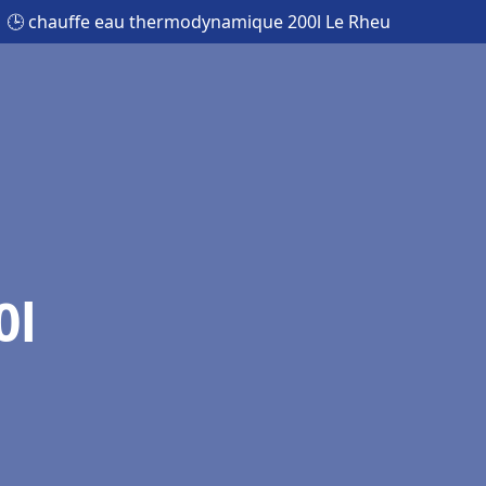
🕒 chauffe eau thermodynamique 200l Le Rheu
0l