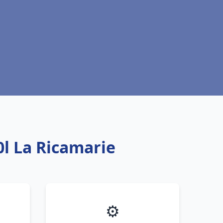
l La Ricamarie
⚙️