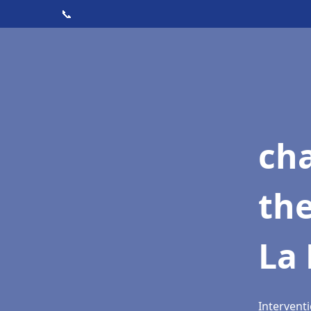
📞
ch
th
La
Interventi