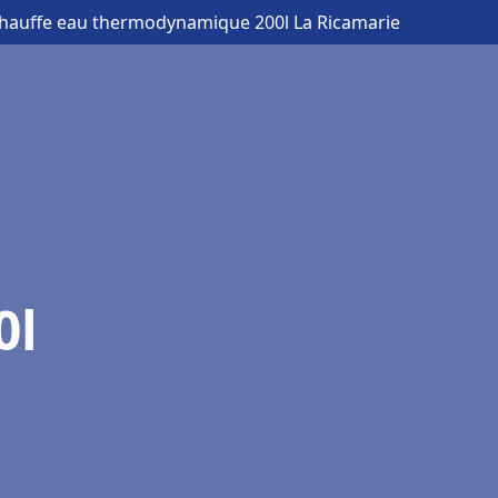
chauffe eau thermodynamique 200l La Ricamarie
0l