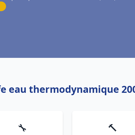
ffe eau thermodynamique 200
🔧
🔨