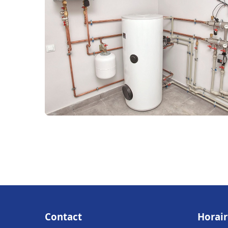
Contact
Horair