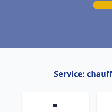
Service: chau
🚿