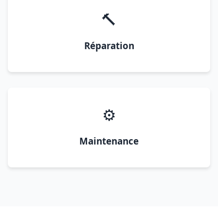
🔨
Réparation
⚙️
Maintenance