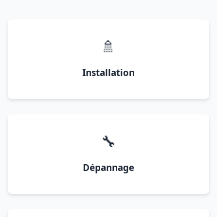
🚿
Installation
🔧
Dépannage