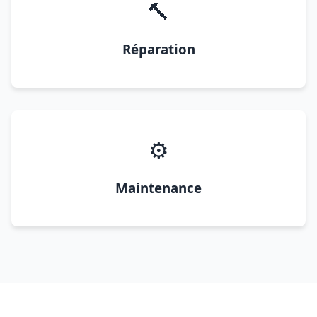
🔨
Réparation
⚙️
Maintenance