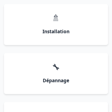
🚿
Installation
🔧
Dépannage