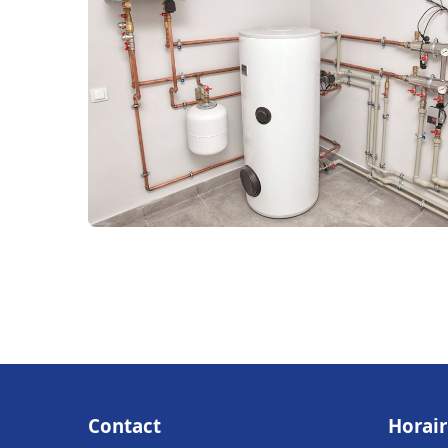
Contact
Horair