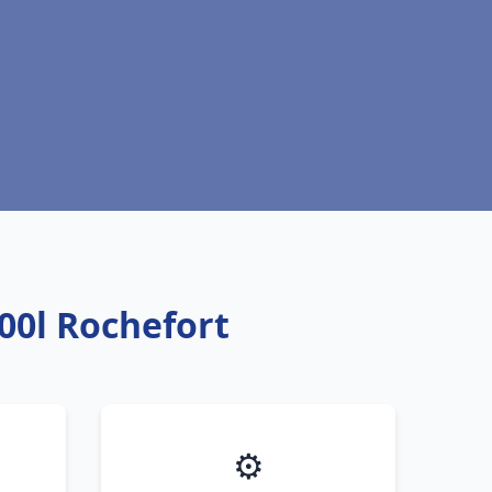
00l Rochefort
⚙️