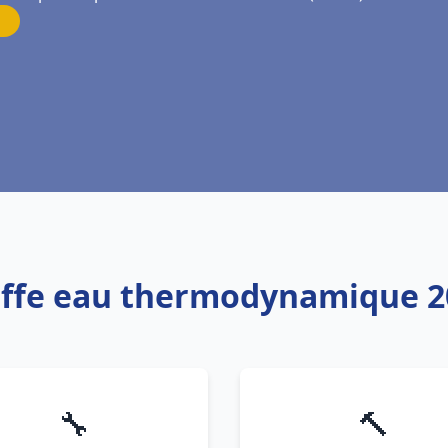
uffe eau thermodynamique 2
🔧
🔨