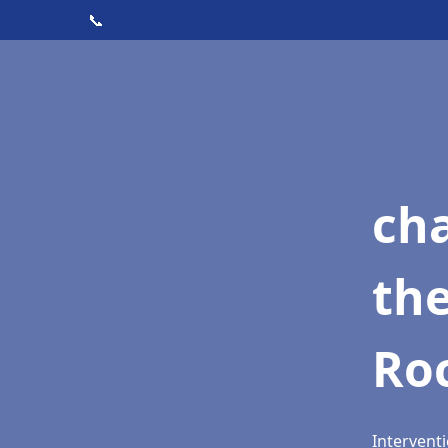
📞
ch
th
Ro
Interventi