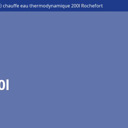
 chauffe eau thermodynamique 200l Rochefort
0l