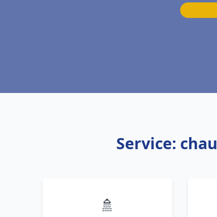
Service: cha
🚿