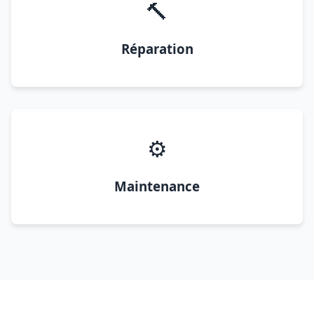
🔨
Réparation
⚙️
Maintenance