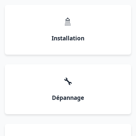
🚿
Installation
🔧
Dépannage