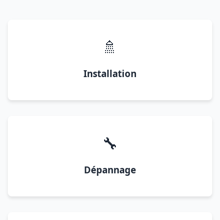
🚿
Installation
🔧
Dépannage