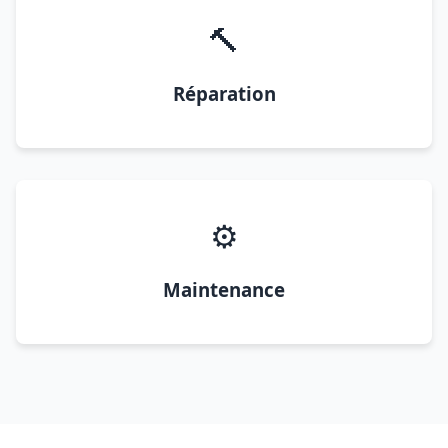
🔨
Réparation
⚙️
Maintenance