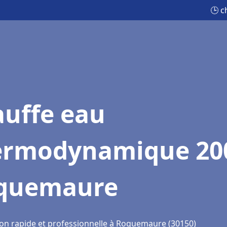
🕒 
auffe eau
ermodynamique 20
quemaure
ion rapide et professionnelle à Roquemaure (30150)