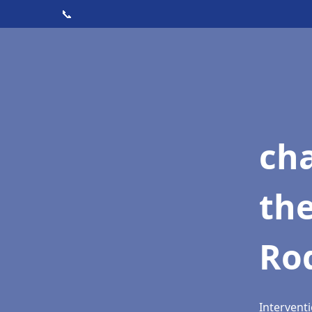
📞
ch
th
Ro
Intervent