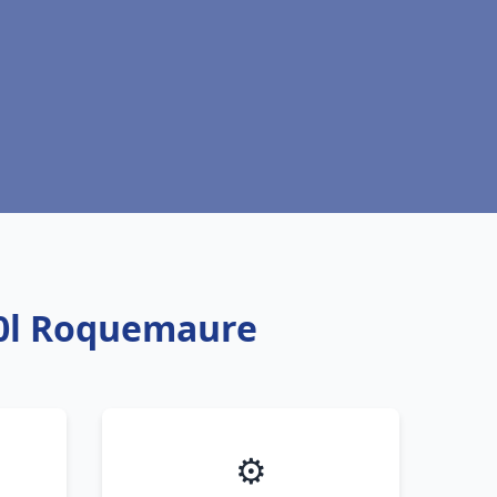
00l Roquemaure
⚙️