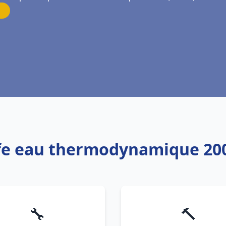
ffe eau thermodynamique 2
🔧
🔨