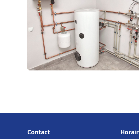
Contact
Horair