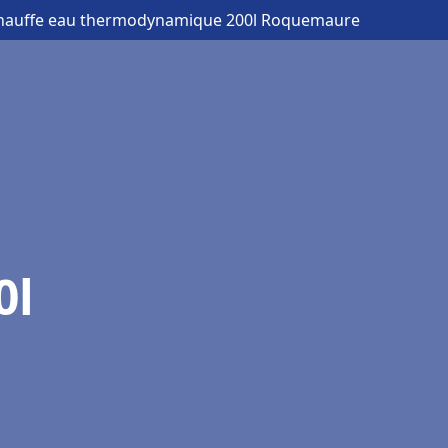
chauffe eau thermodynamique 200l Roquemaure
0l