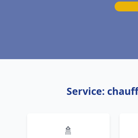
Service: chau
🚿