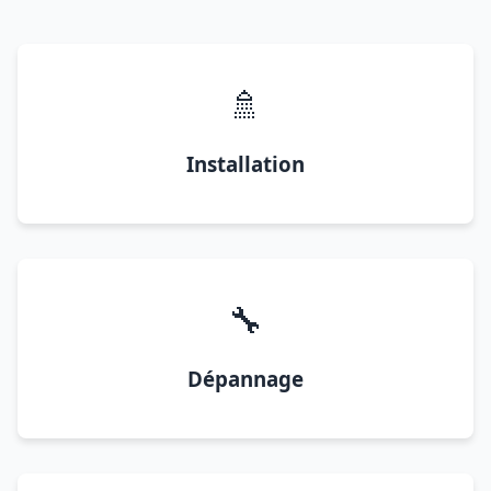
🚿
Installation
🔧
Dépannage