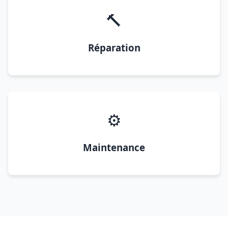
🔨
Réparation
⚙️
Maintenance