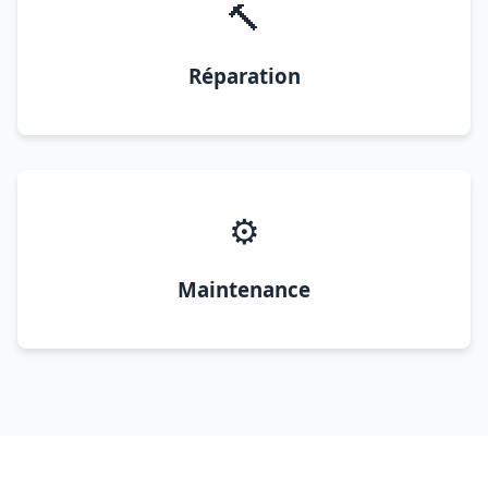
🔨
Réparation
⚙️
Maintenance