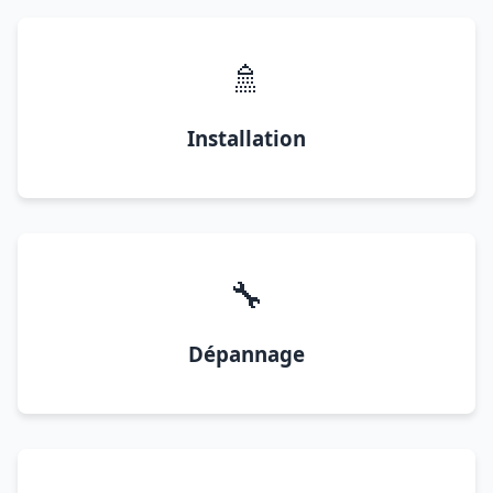
🚿
Installation
🔧
Dépannage