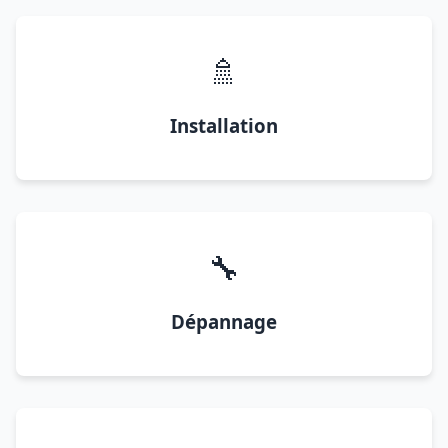
🚿
Installation
🔧
Dépannage