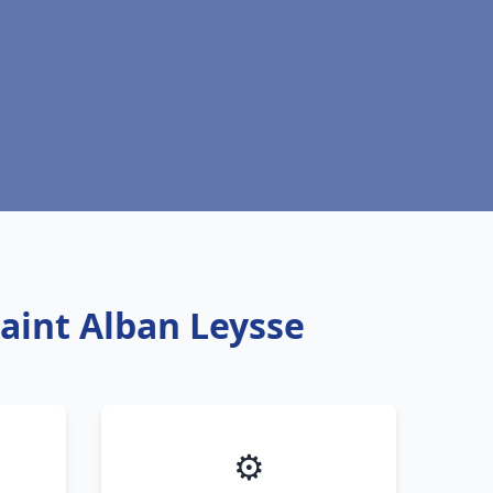
aint Alban Leysse
⚙️