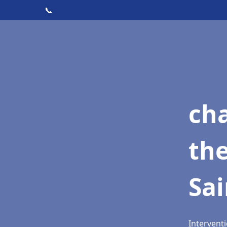
📞
ch
th
Sai
Interventi