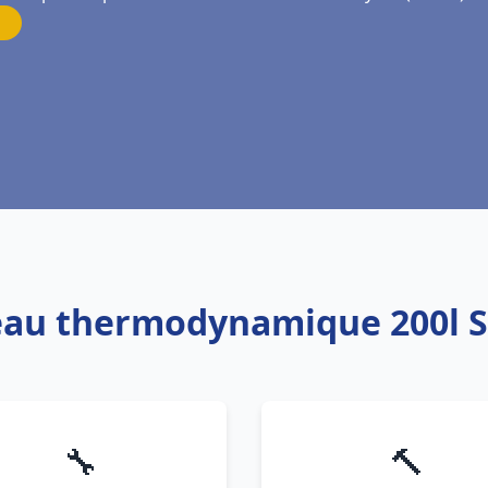
 eau thermodynamique 200l S
🔧
🔨