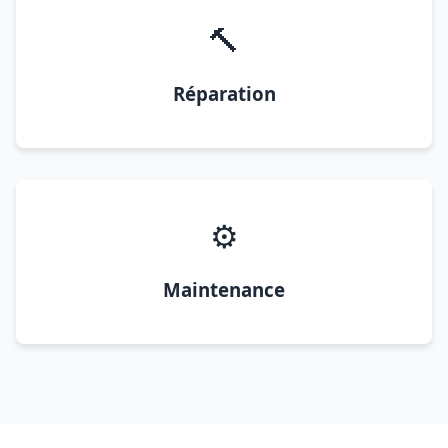
🔨
Réparation
⚙️
Maintenance