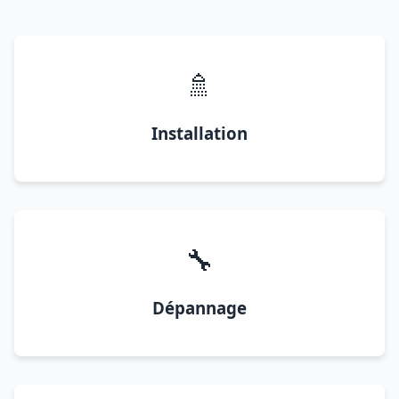
🚿
Installation
🔧
Dépannage