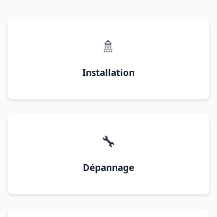
🚿
Installation
🔧
Dépannage