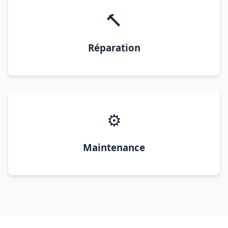
🔨
Réparation
⚙️
Maintenance