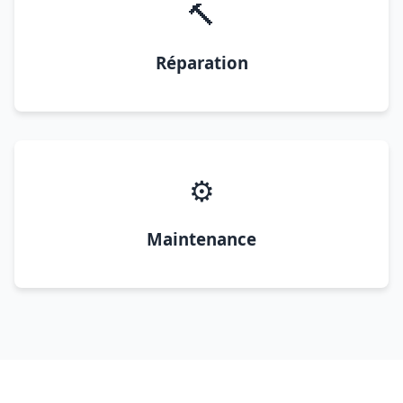
🔨
Réparation
⚙️
Maintenance