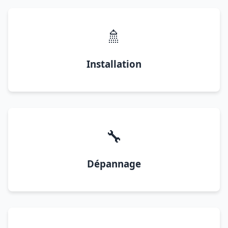
🚿
Installation
🔧
Dépannage