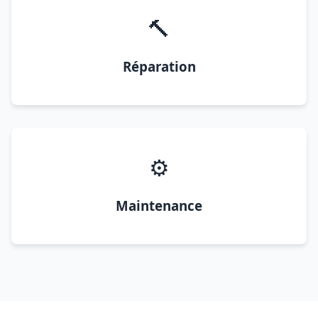
🔨
Réparation
⚙️
Maintenance