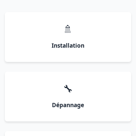
🚿
Installation
🔧
Dépannage