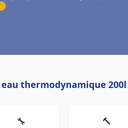
e eau thermodynamique 200l S
🔧
🔨