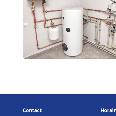
Contact
Horair