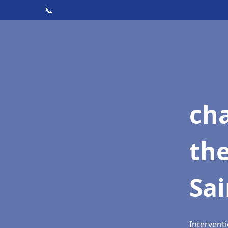
📞
ch
th
Sai
Interventi