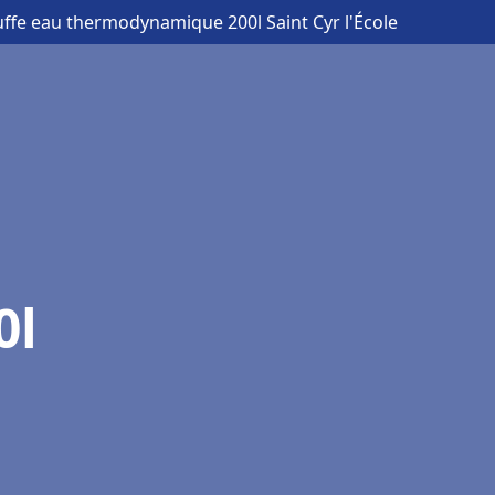
uffe eau thermodynamique 200l Saint Cyr l'École
0l