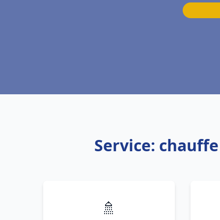
Service: chauff
🚿