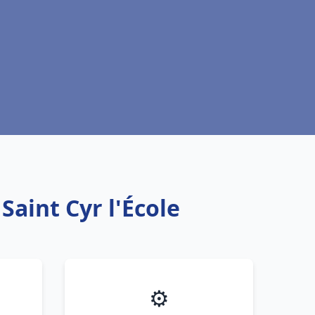
aint Cyr l'École
⚙️