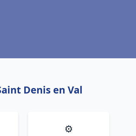
aint Denis en Val
⚙️