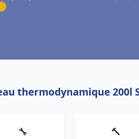
 eau thermodynamique 200l S
🔧
🔨