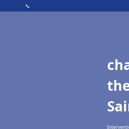
📞
ch
th
Sai
Interventi