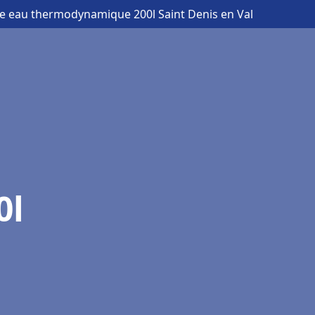
fe eau thermodynamique 200l Saint Denis en Val
0l