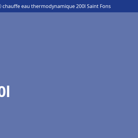
 chauffe eau thermodynamique 200l Saint Fons
0l