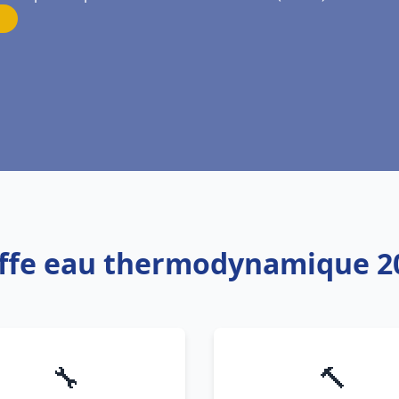
uffe eau thermodynamique 20
🔧
🔨