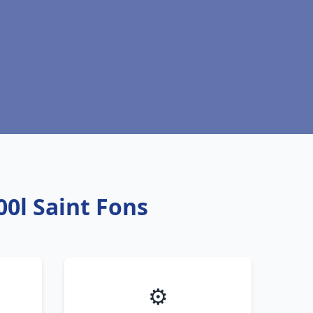
0l Saint Fons
⚙️