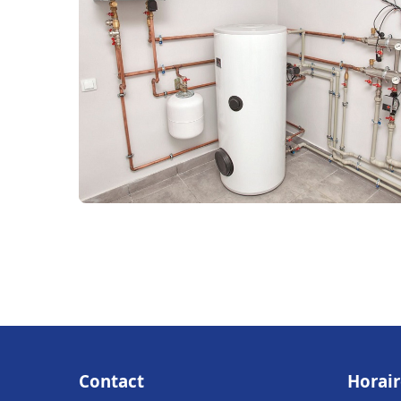
Contact
Horair