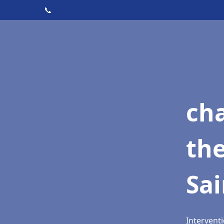
📞
ch
th
Sai
Interventi