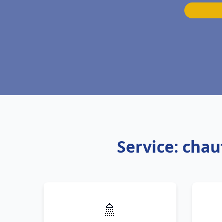
Service: cha
🚿