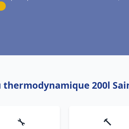
u thermodynamique 200l Saint
🔧
🔨