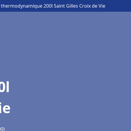
 thermodynamique 200l Saint Gilles Croix de Vie
0l
ie
00)