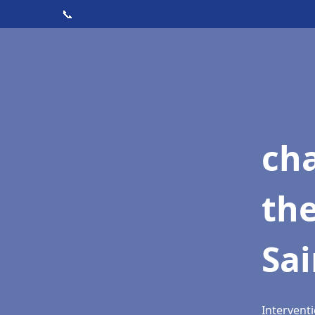
📞
ch
th
Sai
Interventi