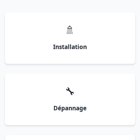
🚿
Installation
🔧
Dépannage