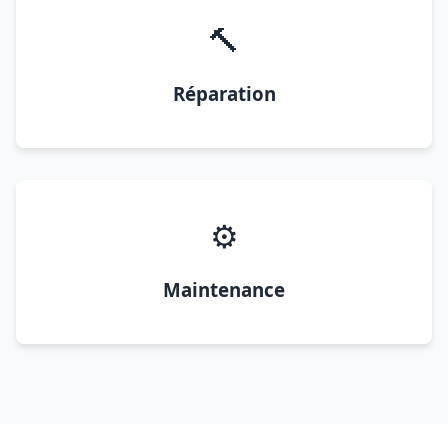
🔨
Réparation
⚙️
Maintenance