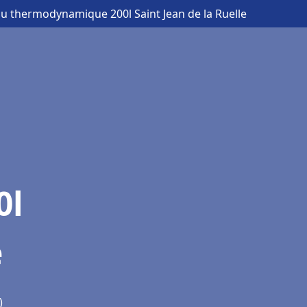
au thermodynamique 200l Saint Jean de la Ruelle
0l
e
)