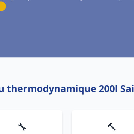
au thermodynamique 200l Sain
🔧
🔨