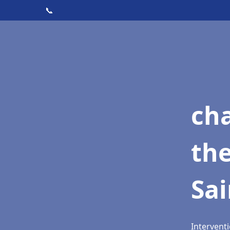
📞
ch
th
Sai
Interventi