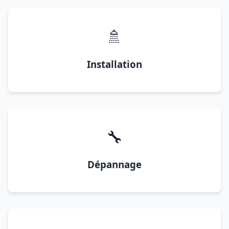
🚿
Installation
🔧
Dépannage