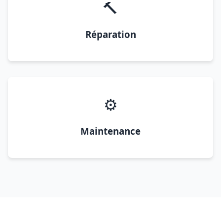
🔨
Réparation
⚙️
Maintenance