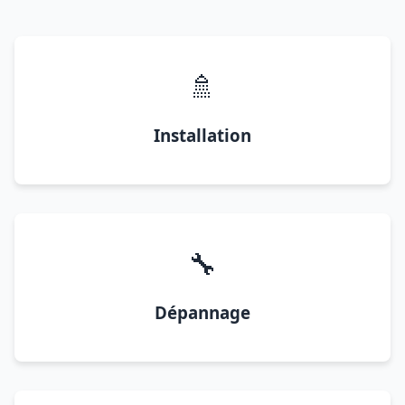
🚿
Installation
🔧
Dépannage