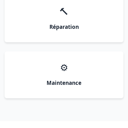
🔨
Réparation
⚙️
Maintenance