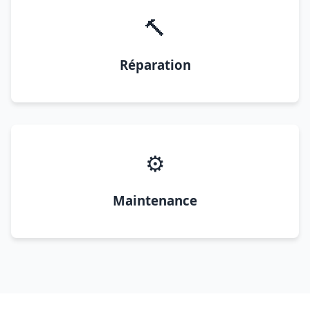
🔨
Réparation
⚙️
Maintenance