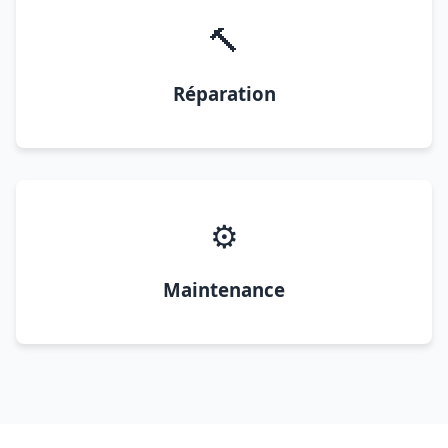
🔨
Réparation
⚙️
Maintenance