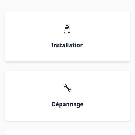
🚿
Installation
🔧
Dépannage