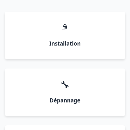
🚿
Installation
🔧
Dépannage