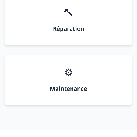
🔨
Réparation
⚙️
Maintenance