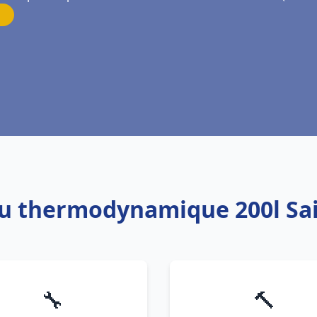
au thermodynamique 200l Sain
🔧
🔨