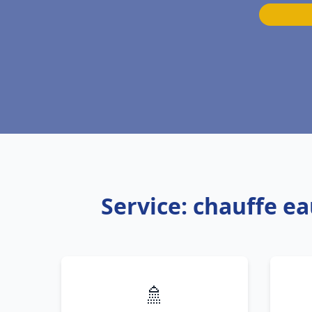
Service: chauffe e
🚿