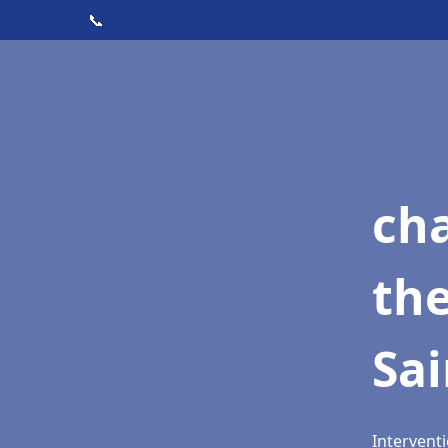
📞
ch
th
Sai
Interventi