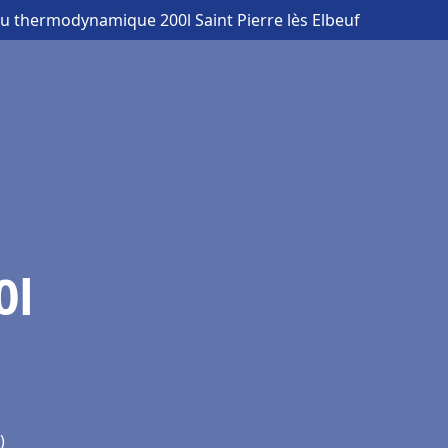
au thermodynamique 200l Saint Pierre lès Elbeuf
0l
)