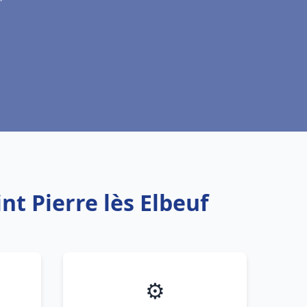
t Pierre lès Elbeuf
⚙️