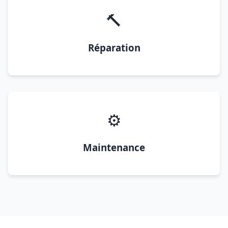
🔨
Réparation
⚙️
Maintenance