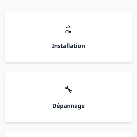
🚿
Installation
🔧
Dépannage