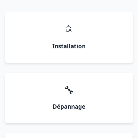
🚿
Installation
🔧
Dépannage