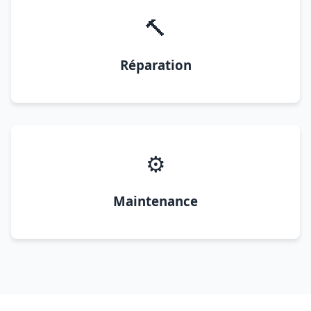
🔨
Réparation
⚙️
Maintenance