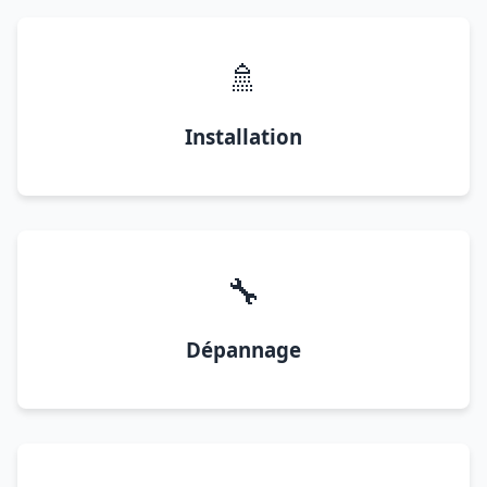
🚿
Installation
🔧
Dépannage