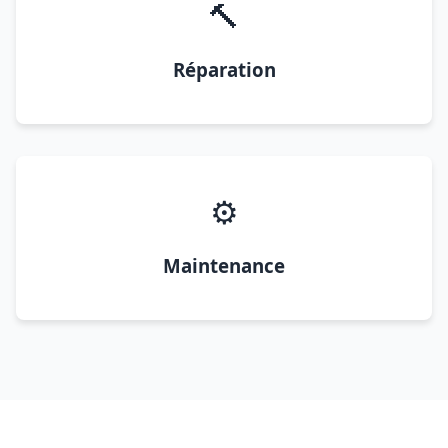
🔨
Réparation
⚙️
Maintenance