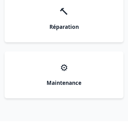
🔨
Réparation
⚙️
Maintenance