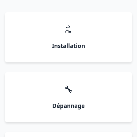
🚿
Installation
🔧
Dépannage