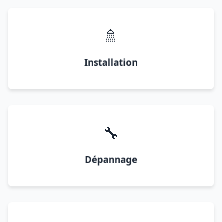
🚿
Installation
🔧
Dépannage