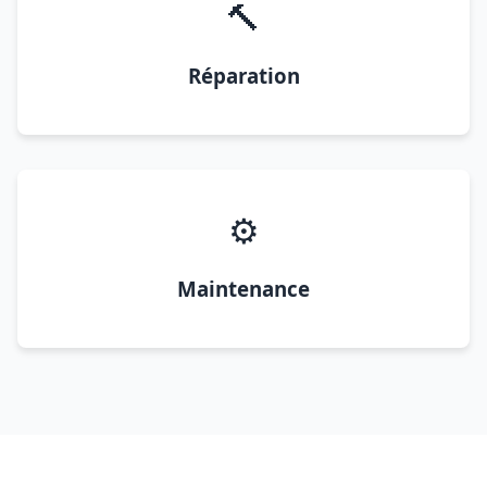
🔨
Réparation
⚙️
Maintenance