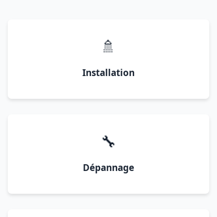
🚿
Installation
🔧
Dépannage