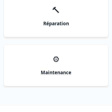
🔨
Réparation
⚙️
Maintenance