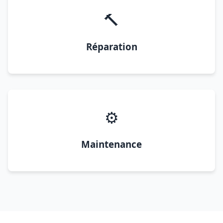
🔨
Réparation
⚙️
Maintenance