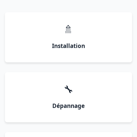
🚿
Installation
🔧
Dépannage