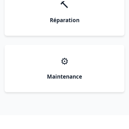
🔨
Réparation
⚙️
Maintenance