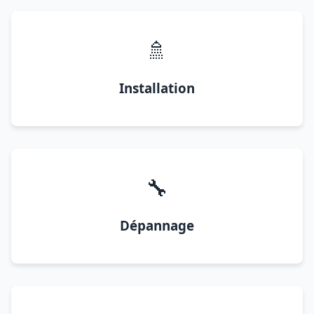
🚿
Installation
🔧
Dépannage