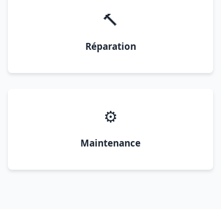
🔨
Réparation
⚙️
Maintenance