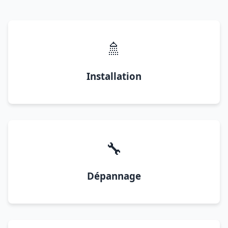
🚿
Installation
🔧
Dépannage