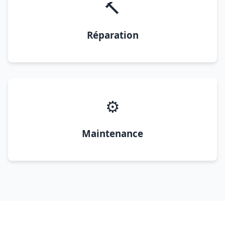
🔨
Réparation
⚙️
Maintenance