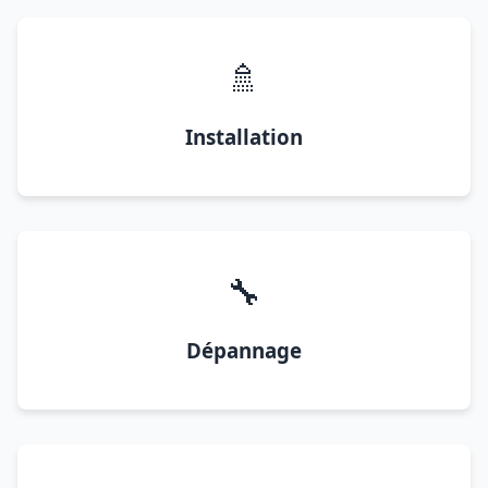
🚿
Installation
🔧
Dépannage