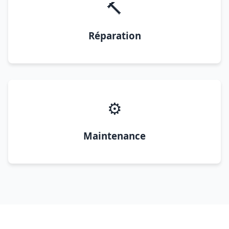
🔨
Réparation
⚙️
Maintenance