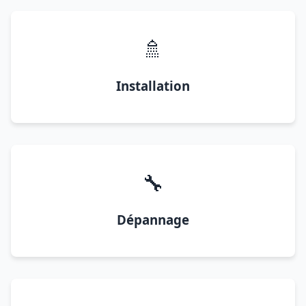
🚿
Installation
🔧
Dépannage