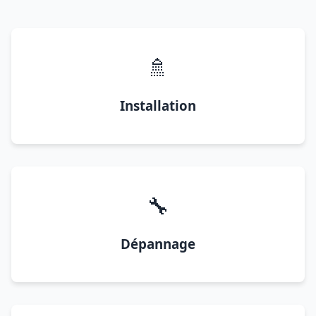
🚿
Installation
🔧
Dépannage