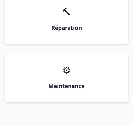
🔨
Réparation
⚙️
Maintenance