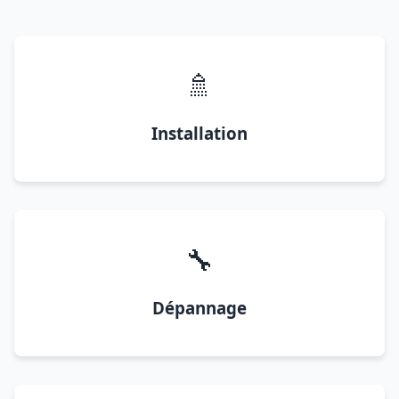
🚿
Installation
🔧
Dépannage