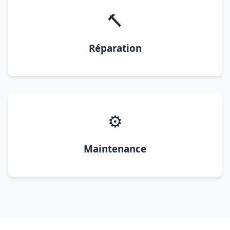
🔨
Réparation
⚙️
Maintenance